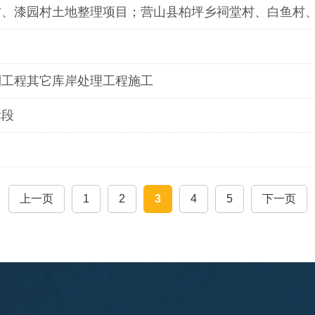
、漆园村土地整理项目；营山县柏坪乡祠堂村、白鱼村、
利工程其它库岸处理工程施工
标段
上一页
1
2
3
4
5
下一页