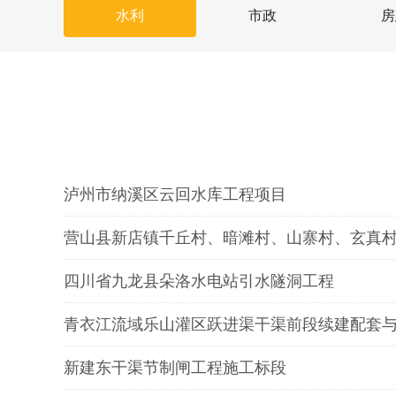
水利
市政
房
泸州市纳溪区云回水库工程项目
营山县新店镇千丘村、暗滩村、山寨村、玄真
四川省九龙县朵洛水电站引水隧洞工程
青衣江流域乐山灌区跃进渠干渠前段续建配套
新建东干渠节制闸工程施工标段