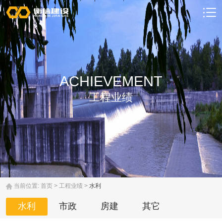
ACHIEVEMENT
工程业绩
当前位置:
首页
>
工程业绩
>
水利
水利
市政
房建
其它